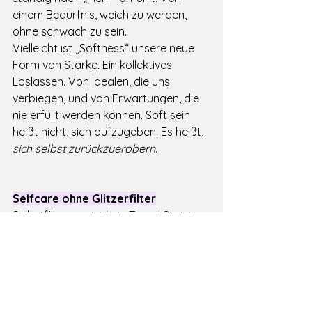
einem Bedürfnis, weich zu werden, 
ohne schwach zu sein.
Vielleicht ist „Softness“ unsere neue 
Form von Stärke. Ein kollektives 
Loslassen. Von Idealen, die uns 
verbiegen, und von Erwartungen, die 
nie erfüllt werden können. Soft sein 
heißt nicht, sich aufzugeben. Es heißt, 
sich selbst zurückzuerobern
.
Selfcare ohne Glitzerfilter
Selbstfürsorge ist kein Trend. Sie ist 
das, was übrig bleibt, wenn du 
aufhörst, dich zu optimieren. Wenn du 
dich fragst:
„Was brauche ich – und für wen sorge 
ich gerade?“