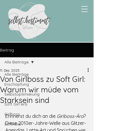
Beitrag
Alle Beiträge
11. Dez. 2025
Alle Beiträge
Von Girlboss zu Soft Girl:
Erschöpfung
Warum wir müde vom
Selbstoptimierung
Starksein sind
Soft Girl era
Girlboss
Erinnerst du dich an die 
Girlboss-Ära
?
Diese 2010er-Jahre-Welle aus Glitzer-
Softness
Agendas, Latte-Art und Sprüchen wie 